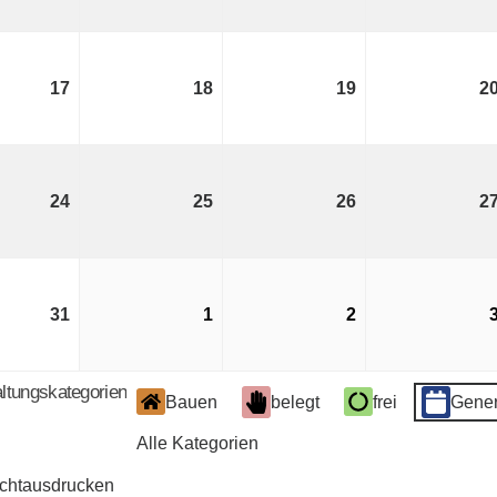
August
August
August
2026
2026
2026
17
17.
18
18.
19
19.
2
August
August
August
2026
2026
2026
24
24.
25
25.
26
26.
2
August
August
August
2026
2026
2026
31
31.
1
1.
2
2.
August
September
September
2026
2026
2026
ltungskategorien
Bauen
belegt
frei
Gener
Alle Kategorien
cht
ausdrucken