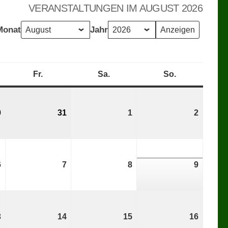
VERANSTALTUNGEN IM AUGUST 2026
Monat
Jahr
erstag
Fr.
Freitag
Sa.
Samstag
So.
Sonntag
0
30.
31
31.
1
1.
2
2.
Juli
Juli
August
August
2026
2026
2026
2026
6
6.
7
7.
8
8.
9
9.
August
August
August
August
2026
2026
2026
2026
3
13.
14
14.
15
15.
16
16.