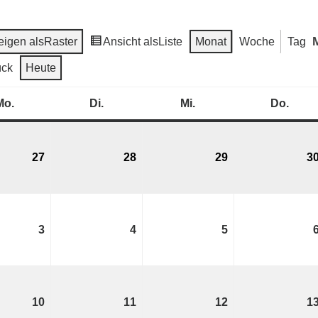
igen als
Raster
Ansicht als
Liste
Monat
Woche
Tag
ück
Heute
Mo.
Montag
Di.
Dienstag
Mi.
Mittwoch
Do.
Donn
27
27.
28
28.
29
29.
3
Juli
Juli
Juli
2026
2026
2026
3
3.
4
4.
5
5.
August
August
August
2026
2026
2026
10
10.
11
11.
12
12.
1