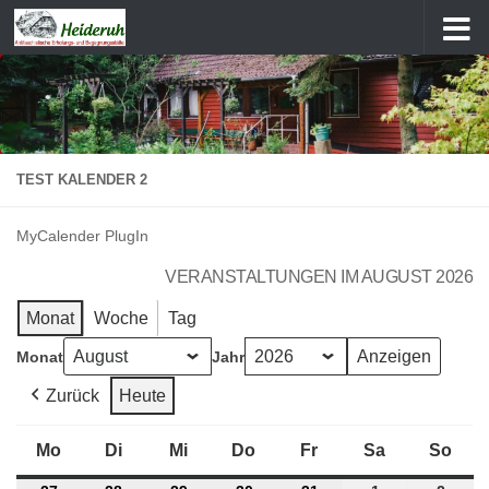
Zum Inhalt springen
TEST KALENDER 2
MyCalender PlugIn
VERANSTALTUNGEN IM AUGUST 2026
Monat
Woche
Tag
Monat
Jahr
Zurück
Heute
Mo
Montag
Di
Dienstag
Mi
Mittwoch
Do
Donnerstag
Fr
Freitag
Sa
Samstag
So
Son