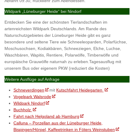
Abfahrt 09:30, Rückkehr zum Abendessen.
Wildpark „Lüneburger Heide“ bei Nindorf
Entdecken Sie eine der schönsten Tierlandschaften im
artenreichsten Wildpark Deutschlands. Am Rande des
Naturschutzgebietes der Lüneburger Heide gibt es ganz
besondere und seltene Tiere wie Schneeleoparden, Polarfüchse,
Moschusochsen, Kodiakbären, Schneeziegen, Elche, Luchse,
Waschbären, Wapitis, Rentiere, Polarwölfe, Timberwölfe und
europäische Grauwölfe naturnah zu erleben.Tagesausflug mit
unserem Bus oder eigenem PKW (reduziert die Kosten)
Weitere Ausflüge auf Anfrage
Schneverdingen
mit
Kutschfahrt Heidegarten
Vogelpark Walsrode
Wildpark Nindorf
Buchholz
Fahrt nach Helgoland ab Hamburg
Calluna – Porzellan aus der Lüneburger Heide,
Bispingen/Hörpel, Kaffeetrinken in Föters Weinstuben