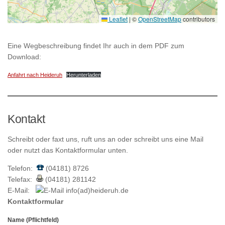
Leaflet
|
©
OpenStreetMap
contributors
Eine Wegbeschreibung findet Ihr auch in dem PDF zum
Download:
Anfahrt nach Heideruh
Herunterladen
Kontakt
Schreibt oder faxt uns, ruft uns an oder schreibt uns eine Mail
oder nutzt das Kontaktformular unten.
Telefon:
(04181) 8726
Telefax:
(04181) 281142
E-Mail:
info(ad)heideruh.de
Kontaktformular
Bitte lasse dieses Feld leer.
Name (Pflichtfeld)