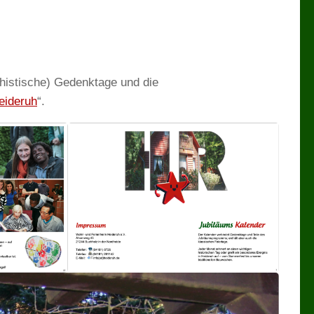
chistische) Gedenktage und die
eideruh
“.