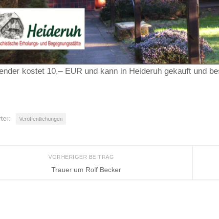
ender kostet 10,– EUR und kann in Heideruh gekauft und bes
ter:
Veröffentlichungen
VORHERIGER BEITRAG
Trauer um Rolf Becker