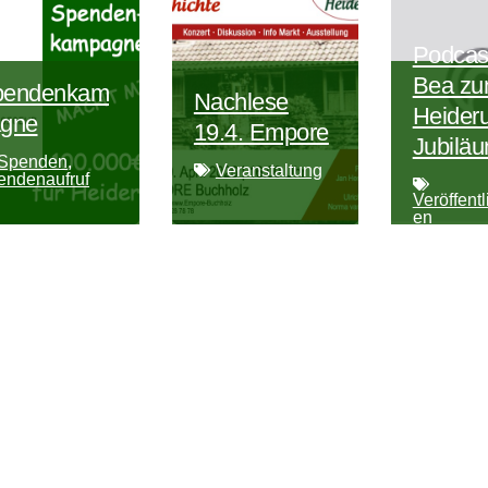
Podcast
Bea z
pendenkam
Nachlese
Heider
gne
19.4. Empore
Jubilä
Spenden
,
Veranstaltung
endenaufruf
Veröffent
en