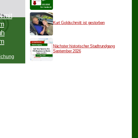
 mit
Kurt Goldschmitt ist gestorben
um
uh
um
Nächster historischer Stadtrundgang
September 2026
lichung