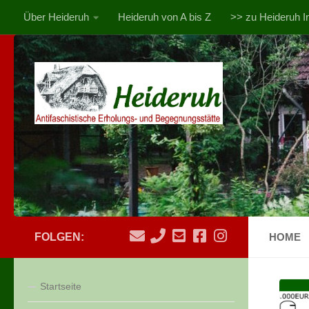
Über Heideruh
Heideruh von A bis Z
>> zu Heideruh In
Zum Inhalt springen
FOLGEN:
HOME
Startseite