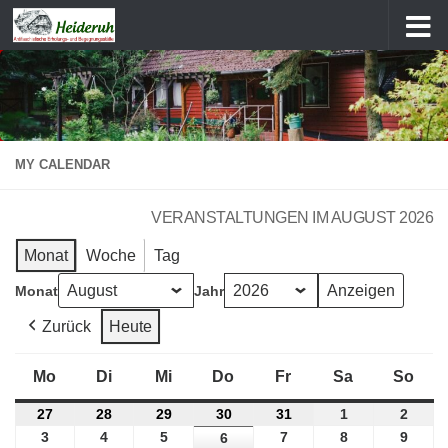
Zum Inhalt springen
MY CALENDAR
VERANSTALTUNGEN IM AUGUST 2026
Monat
Woche
Tag
Monat
Jahr
Zurück
Heute
Mo
Montag
Di
Dienstag
Mi
Mittwoch
Do
Donnerstag
Fr
Freitag
Sa
Samstag
So
Son
27
27.
28
28.
29
29.
30
30.
31
31.
1
1.
2
2.
Juli
Juli
Juli
Juli
Juli
August
Augu
3
3.
4
4.
5
5.
7
7.
8
8.
9
9.
6
6.