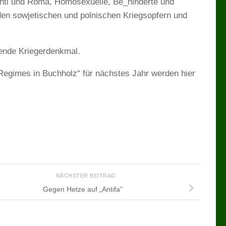
inti und Roma, Homosexuelle, Be_hinderte und
den sowjetischen und polnischen Kriegsopfern und
ahende Kriegerdenkmal.
egimes in Buchholz“ für nächstes Jahr werden hier
NÄCHSTER BEITRAG
Gegen Hetze auf „Antifa“