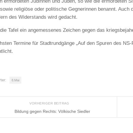
en ermordeten Jüdinnen und Juden, so wie die ermordeten S
sowie religiöse oder politische Gegnerinnen benannt. Auch 
ern des Widerstands wird gedacht.
 die Tafel ein angemessenes Zeichen gegen das kriegsbej
hsten Termine für Stadtrundgänge „Auf den Spuren des NS-R
tlicht.
ter:
8.Mai
VORHERIGER BEITRAG
Bildung gegen Rechts: Völkische Siedler