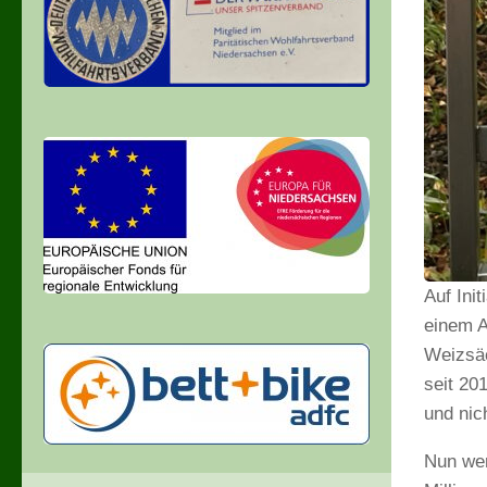
Auf Ini
einem A
Weizsäc
seit 20
und nic
Nun wer