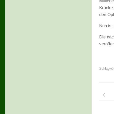
Million
Kranke 
den Opf
Nun ist
Die näc
veröffen
Schlagwör