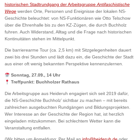
historischen Stadtrundgang der Arbeitsgruppe
Antifaschistische
Wege
werden Orte, Personen und Ereignisse der lokalen NS-
Geschichte beleuchtet: von NS-Funktionären wie Otto Telschow
über die Ehrenhalle bis zu den KZ-Zügen, die durch Buchholz
fuhren. Auch Widerstand, Alltag und die Frage nach historischen
Kontinuitäten stehen im Mittelpunkt.
Die barrierearme Tour (ca. 2,5 km) mit Sitzgelegenheiten dauert
zwei bis drei Stunden und lädt dazu ein, die Geschichte der Stadt
aus einer oft wenig bekannten Perspektive kennenzulernen.
Sonntag, 27.09., 14 Uhr
Treffpunkt: Buchholzer Rathaus
Die Arbeitsgruppe aus Heideruh engagiert sich seit 2019 dafür,
die NS-Geschichte Buchholz’ sichtbar zu machen – mit bereits
zahlreichen ausgebuchten Rundgängen und Bildungsprojekten.
Wer Interesse an der Geschichte der Region hat, ist herzlich
eingeladen mitzukommen. Bei schlechtem Wetter kann die
Veranstaltung entfallen.
(Wir bitten um Anmeldung: Per Mail an
info@heideruh.de
oder