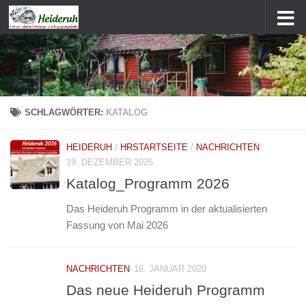
Zum Inhalt springen
SCHLAGWÖRTER:
KATALOG
HEIDERUH
/
HRSTARTSEITE
/
NACHRICHTEN
19. DEZEMBER 2025
Katalog_Programm 2026
Das Heideruh Programm in der aktualisierten
Fassung von Mai 2026
NACHRICHTEN
16. JANUAR 2020
Das neue Heideruh Programm