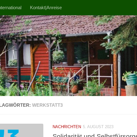
ternational
Kontakt|Anreise
LAGWÖRTER:
WERKSTATT3
NACHRICHTEN
5. AUGUST 2023
Solidarität und Selbstfürsor