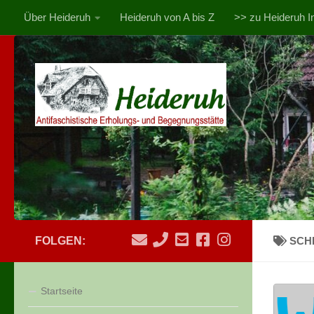
Über Heideruh
Heideruh von A bis Z
>> zu Heideruh In
Zum Inhalt springen
FOLGEN:
SCH
Startseite