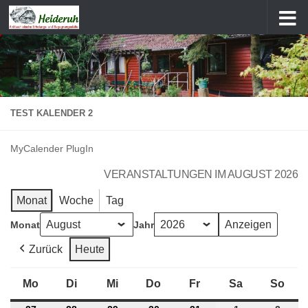
Zum Inhalt springen
TEST KALENDER 2
MyCalender PlugIn
VERANSTALTUNGEN IM AUGUST 2026
Monat
Woche
Tag
Monat
Jahr
Zurück
Heute
Mo
Montag
Di
Dienstag
Mi
Mittwoch
Do
Donnerstag
Fr
Freitag
Sa
Samstag
So
Son