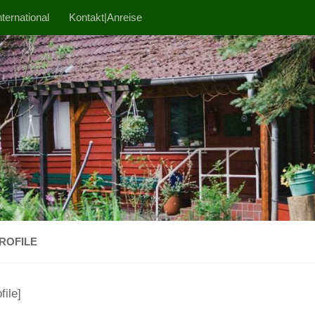
ternational
Kontakt|Anreise
ROFILE
file]