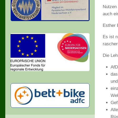
Nutzen 
auch ei
Esther 
Es ist 
rascher
Die Leh
AfD
das
und
ein
Wel
Gef
All
Rüs