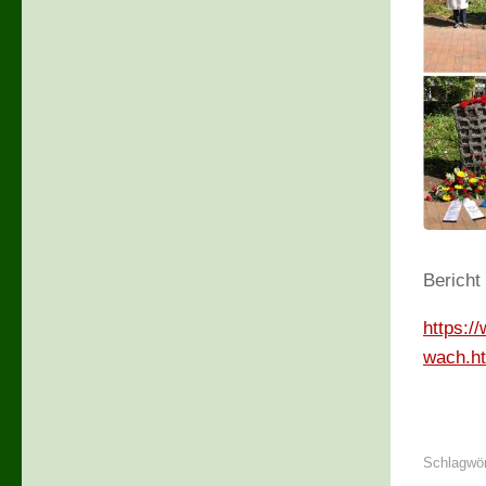
Bericht
https:/
wach.h
Schlagwör