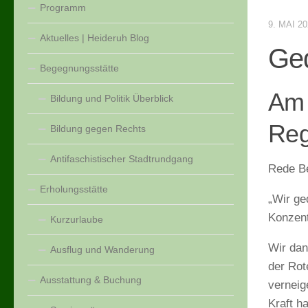
Programm
9. MAI 2
Aktuelles | Heideruh Blog
Ged
Begegnungsstätte
Am 
Bildung und Politik Überblick
Reg
Bildung gegen Rechts
Antifaschistischer Stadtrundgang
Rede Be
Erholungsstätte
„Wir ge
Konzent
Kurzurlaube
Wir dan
Ausflug und Wanderung
der Rot
Ausstattung & Buchung
verneig
Kraft h