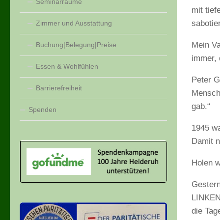
Seminarräume
mit tie
sabotie
Zimmer und Ausstattung
Mein Va
Buchung|Belegung|Preise
immer, 
Essen & Wohlfühlen
Peter G
Barrierefreiheit
Menschh
gab.“
Spenden
1945 wa
Damit n
Holen w
Gestern
LINKEN 
die Tag