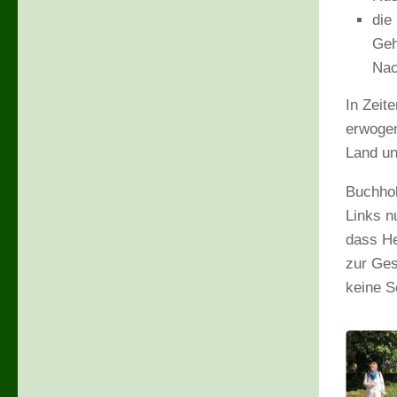
die
Geh
Nac
In Zeit
erwogen
Land un
Buchhol
Links n
dass He
zur Ges
keine S