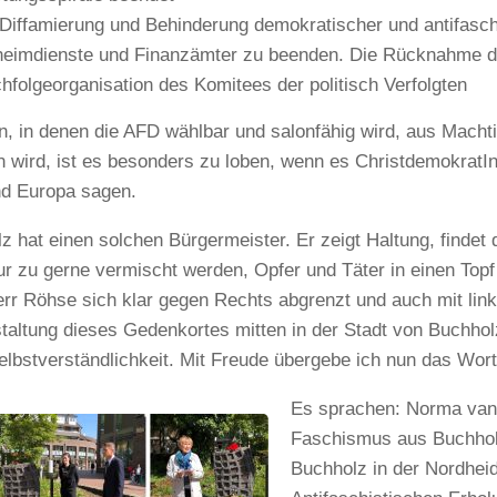
 Diffamierung und Behinderung demokratischer und antifasc
eimdienste und Finanzämter zu beenden. Die Rücknahme de
hfolgeorganisation des Komitees der politisch Verfolgten
en, in denen die AFD wählbar und salonfähig wird, aus Mach
 wird, ist es besonders zu loben, wenn es ChristdemokratIn
d Europa sagen.
z hat einen solchen Bürgermeister. Er zeigt Haltung, findet 
ur zu gerne vermischt werden, Opfer und Täter in einen Top
rr Röhse sich klar gegen Rechts abgrenzt und auch mit lin
taltung dieses Gedenkortes mitten in der Stadt von Buchh
elbstverständlichkeit. Mit Freude übergebe ich nun das Wor
Es sprachen: Norma van 
Faschismus aus Buchholz
Buchholz in der Nordhei