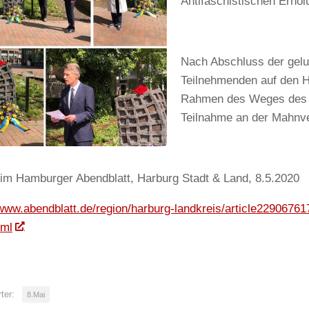
Antifaschistischen Erho
Nach Abschluss der gelu
Teilnehmenden auf den 
Rahmen des Weges des W
Teilnahme an der Mahnv
 im Hamburger Abendblatt, Harburg Stadt & Land, 8.5.2020
/www.abendblatt.de/region/harburg-landkreis/article22906761
tml
ter:
8.Mai