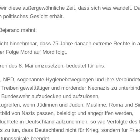
wir diese außergewöhnliche Zeit, dass sich was wandelt. Das
n politisches Gesicht erhält.
Bejarano mahnt:
nicht hinnehmbar, dass 75 Jahre danach extreme Rechte in 
er Folge Mord auf Mord folgt.
ren des 8. Mai umzusetzen, bedeutet für uns:
, NPD, sogenannte Hygienebewegungen und ihre Verbündete
 Treiben gewalttätiger und mordender Neonazis zu unterbind
 Bundeswehr aufzudecken und aufzulösen,
zugreifen, wenn Jüdinnen und Juden, Muslime, Roma und Sint
tbild von Nazis passen, beleidigt und angegriffen werden,
lüchtete in Deutschland aufzunehmen, so wie Verfolgte des
es zu tun, dass Deutschland nicht für Krieg, sondern für Fri
tungsspirale beendet