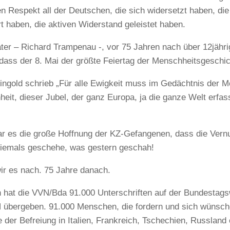
fen Respekt all der Deutschen, die sich widersetzt haben, die
rt haben, die aktiven Widerstand geleistet haben.
ter – Richard Trampenau -, vor 75 Jahren nach über 12jähri
dass der 8. Mai der größte Feiertag der Menschheitsgeschich
ingold schrieb „Für alle Ewigkeit muss im Gedächtnis der M
eit, dieser Jubel, der ganz Europa, ja die ganze Welt erfas
r es die große Hoffnung der KZ-Gefangenen, dass die Vernun
iemals geschehe, was gestern geschah!
ir es nach. 75 Jahre danach.
 hat die VVN/Bda 91.000 Unterschriften auf der Bundestag
übergeben. 91.000 Menschen, die fordern und sich wünschen,
e der Befreiung in Italien, Frankreich, Tschechien, Russland o