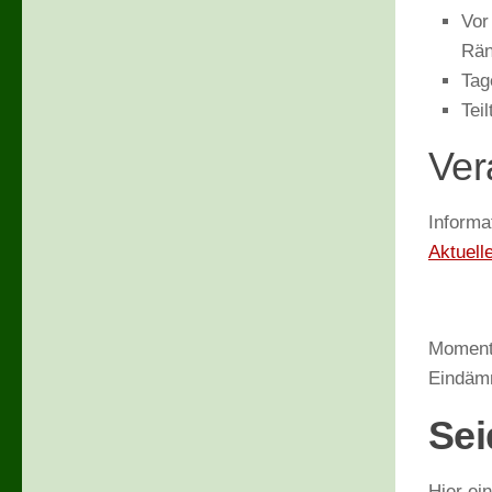
Vor
Rän
Tag
Tei
Ver
Informa
Aktuell
Momenta
Eindäm
Sei
Hier ei