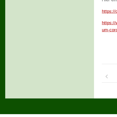
https:/
https:/
um-cor