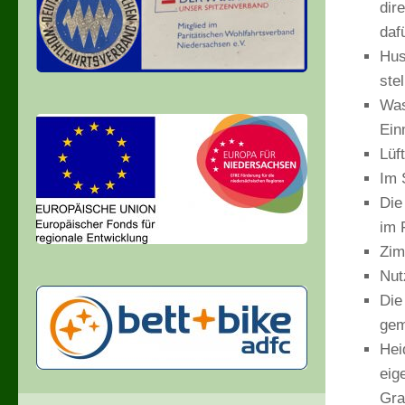
dir
daf
Hus
ste
Was
Ein
Lüf
Im 
Die
im F
Zim
Nut
Die
gem
Hei
eig
Gra