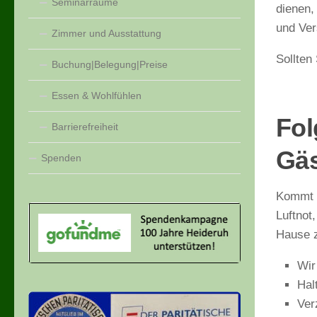
Seminarräume
dienen,
und Ver
Zimmer und Ausstattung
Sollten
Buchung|Belegung|Preise
Essen & Wohlfühlen
Fol
Barrierefreiheit
Gäs
Spenden
Kommt b
Luftnot
Hause z
Wir
Hal
Ver