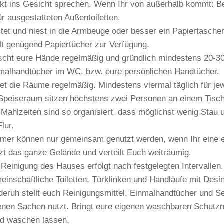
ekt ins Gesicht sprechen. Wenn Ihr von außerhalb kommt: B
ür ausgestatteten Außentoiletten.
tet und niest in die Armbeuge oder besser ein Papiertasche
llt genügend Papiertücher zur Verfügung.
cht eure Hände regelmäßig und gründlich mindestens 20-30 
malhandtücher im WC, bzw. eure persönlichen Handtücher.
tet die Räume regelmäßig. Mindestens viermal täglich für jew
Speiseraum sitzen höchstens zwei Personen an einem Tisch, 
 Mahlzeiten sind so organisiert, dass möglichst wenig Stau 
lur.
mer können nur gemeinsam genutzt werden, wenn Ihr eine ep
zt das ganze Gelände und verteilt Euch weiträumig.
 Reinigung des Hauses erfolgt nach festgelegten Intervalle
einschaftliche Toiletten, Türklinken und Handläufe mit Desin
deruh stellt euch Reinigungsmittel, Einmalhandtücher und S
enen Sachen nutzt. Bringt eure eigenen waschbaren Schutzma
d waschen lassen.