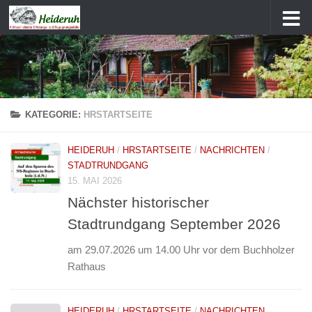
Zum Inhalt springen
KATEGORIE:
HRSTARTSEITE
HEIDERUH
/
HRSTARTSEITE
/
NACHRICHTEN
/
STADTRUNDGANG
15. MAI 2026
Nächster historischer
Stadtrundgang September 2026
am 29.07.2026 um 14.00 Uhr vor dem Buchholzer
Rathaus
HEIDERUH
/
HRSTARTSEITE
/
NACHRICHTEN