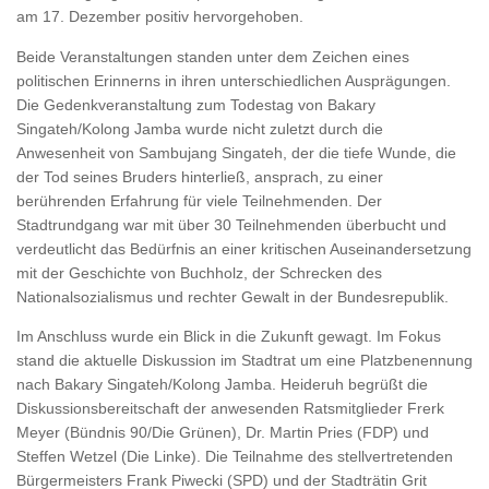
am 17. Dezember positiv hervorgehoben.
Beide Veranstaltungen standen unter dem Zeichen eines
politischen Erinnerns in ihren unterschiedlichen Ausprägungen.
Die Gedenkveranstaltung zum Todestag von Bakary
Singateh/Kolong Jamba wurde nicht zuletzt durch die
Anwesenheit von Sambujang Singateh, der die tiefe Wunde, die
der Tod seines Bruders hinterließ, ansprach, zu einer
berührenden Erfahrung für viele Teilnehmenden. Der
Stadtrundgang war mit über 30 Teilnehmenden überbucht und
verdeutlicht das Bedürfnis an einer kritischen Auseinandersetzung
mit der Geschichte von Buchholz, der Schrecken des
Nationalsozialismus und rechter Gewalt in der Bundesrepublik.
Im Anschluss wurde ein Blick in die Zukunft gewagt. Im Fokus
stand die aktuelle Diskussion im Stadtrat um eine Platzbenennung
nach Bakary Singateh/Kolong Jamba. Heideruh begrüßt die
Diskussionsbereitschaft der anwesenden Ratsmitglieder Frerk
Meyer (Bündnis 90/Die Grünen), Dr. Martin Pries (FDP) und
Steffen Wetzel (Die Linke). Die Teilnahme des stellvertretenden
Bürgermeisters Frank Piwecki (SPD) und der Stadträtin Grit