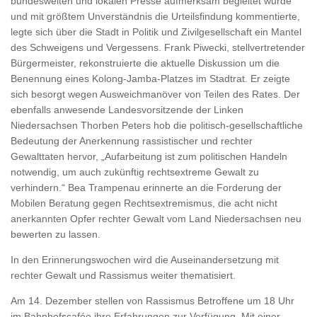
bundesweiten und lokalen Presse aufmerksam begleitet wurde
und mit größtem Unverständnis die Urteilsfindung kommentierte,
legte sich über die Stadt in Politik und Zivilgesellschaft ein Mantel
des Schweigens und Vergessens. Frank Piwecki, stellvertretender
Bürgermeister, rekonstruierte die aktuelle Diskussion um die
Benennung eines Kolong-Jamba-Platzes im Stadtrat. Er zeigte
sich besorgt wegen Ausweichmanöver von Teilen des Rates. Der
ebenfalls anwesende Landesvorsitzende der Linken
Niedersachsen Thorben Peters hob die politisch-gesellschaftliche
Bedeutung der Anerkennung rassistischer und rechter
Gewalttaten hervor, „Aufarbeitung ist zum politischen Handeln
notwendig, um auch zukünftig rechtsextreme Gewalt zu
verhindern.“ Bea Trampenau erinnerte an die Forderung der
Mobilen Beratung gegen Rechtsextremismus, die acht nicht
anerkannten Opfer rechter Gewalt vom Land Niedersachsen neu
bewerten zu lassen.
In den Erinnerungswochen wird die Auseinandersetzung mit
rechter Gewalt und Rassismus weiter thematisiert.
Am 14. Dezember stellen von Rassismus Betroffene um 18 Uhr
im Bahnhofscafée ihre Erfahrungen zur Verfügung. Mit einer