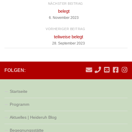
NÄCHSTER BEITRAG
belegt
6. November 2023
VORHERIGER BEITRAG
teilweise belegt
28. September 2023
FOLGEN:
Startseite
Programm
Aktuelles | Heideruh Blog
Begegnungsstätte