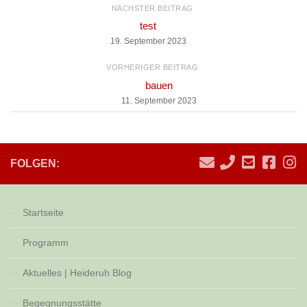
NÄCHSTER BEITRAG
test
19. September 2023
VORHERIGER BEITRAG
bauen
11. September 2023
FOLGEN:
Startseite
Programm
Aktuelles | Heideruh Blog
Begegnungsstätte