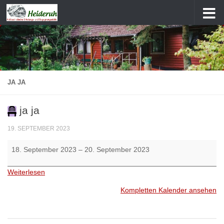
Zum Inhalt springen
JA JA
ja ja
19. SEPTEMBER 2023
ja
18. September 2023
–
20. September 2023
ja
Weiterlesen
Kompletten Kalender ansehen