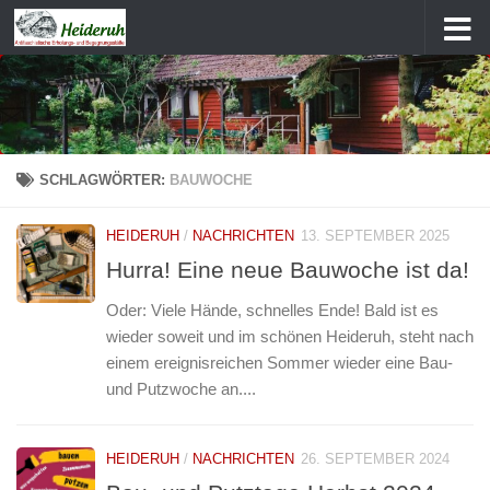
Zum Inhalt springen
SCHLAGWÖRTER:
BAUWOCHE
HEIDERUH
/
NACHRICHTEN
13. SEPTEMBER 2025
Hurra! Eine neue Bauwoche ist da!
Oder: Viele Hände, schnelles Ende! Bald ist es
wieder soweit und im schönen Heideruh, steht nach
einem ereignisreichen Sommer wieder eine Bau-
und Putzwoche an....
HEIDERUH
/
NACHRICHTEN
26. SEPTEMBER 2024