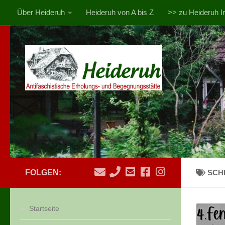
Über Heideruh
Heideruh von A bis Z
>> zu Heideruh In
Zum Inhalt springen
FOLGEN:
SCH
Startseite