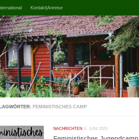
ternational
Kontakt|Anreise
LAGWÖRTER:
FEMINISTISCHES CAMP
NACHRICHTEN
5. JUNI 2025
Feministisches Jugendcamp 0