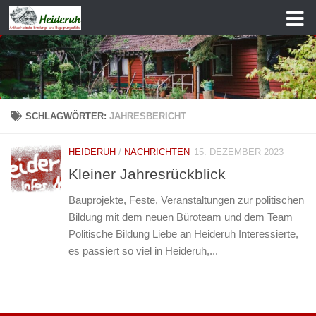
Zum Inhalt springen
SCHLAGWÖRTER:
JAHRESBERICHT
HEIDERUH
/
NACHRICHTEN
15. DEZEMBER 2023
Kleiner Jahresrückblick
Bauprojekte, Feste, Veranstaltungen zur politischen
Bildung mit dem neuen Büroteam und dem Team
Politische Bildung Liebe an Heideruh Interessierte,
es passiert so viel in Heideruh,...