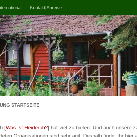
ternational
Kontakt|Anreise
UNG STARTSEITE
h [
Was ist Heideruh?
] hat viel zu bieten. Und auch unsere z
deten Organisationen sind sehr agil. Deshalb findet Ihr hier 