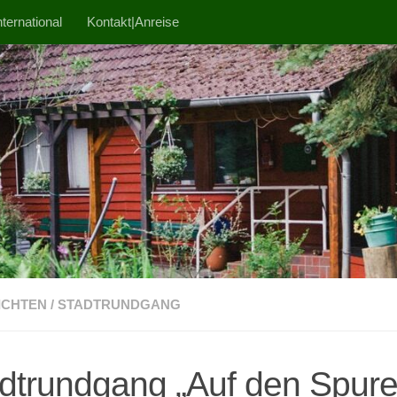
ternational
Kontakt|Anreise
ICHTEN
/
STADTRUNDGANG
dtrundgang „Auf den Spur