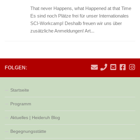
That never Happens, what Happened at that Time
Es sind noch Plätze frei für unser Internationales
SCI-Workcamp! Deshalb freuen wir uns über
zusätzliche Anmeldungen! Art...
FOLGEN:
Startseite
Programm
Aktuelles | Heideruh Blog
Begegnungsstätte