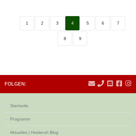
1
2
3
4
5
6
7
8
9
FOLGEN:
Startseite
Programm
Aktuelles | Heideruh Blog